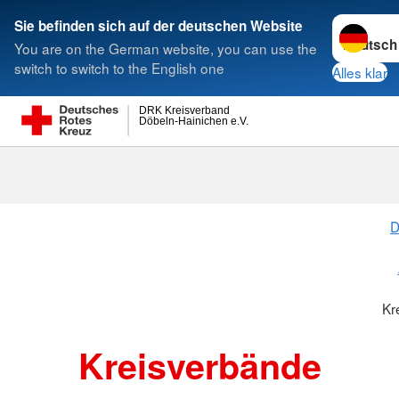
Sprache w
Sie befinden sich auf der deutschen Website
You are on the German website, you can use the
Suche
switch to switch to the English one
Alles klar
DRK Kreisverband
Döbeln-Hainichen e.V.
Kreisverbänd
D
Kr
Kreisverbände