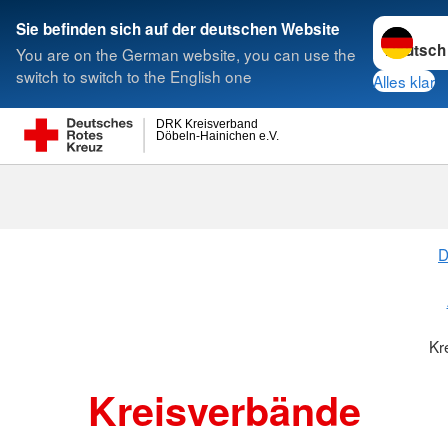
Sprache w
Sie befinden sich auf der deutschen Website
You are on the German website, you can use the
Suche
switch to switch to the English one
Alles klar
DRK Kreisverband
Döbeln-Hainichen e.V.
Kreisverbänd
D
Kr
Kreisverbände