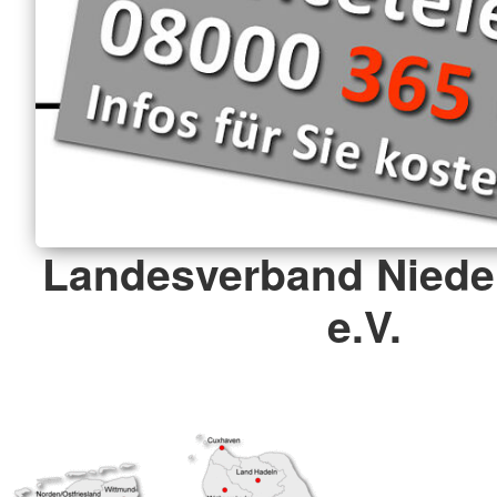
Landesverband Niede
e.V.