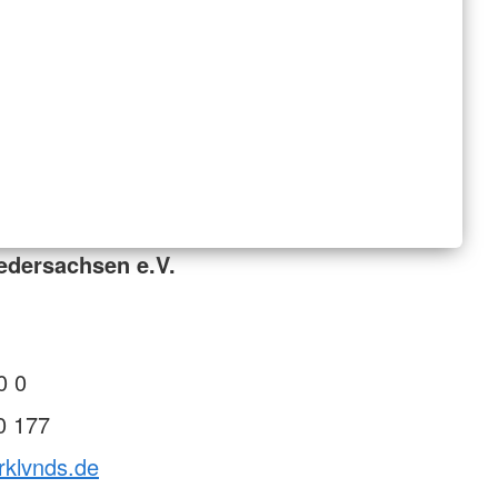
edersachsen e.V.
0 0
0 177
rklvnds.de