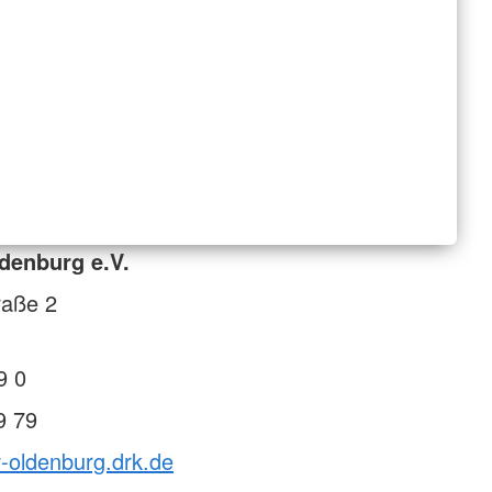
denburg e.V.
raße 2
9 0
9 79
v-oldenburg.drk.de