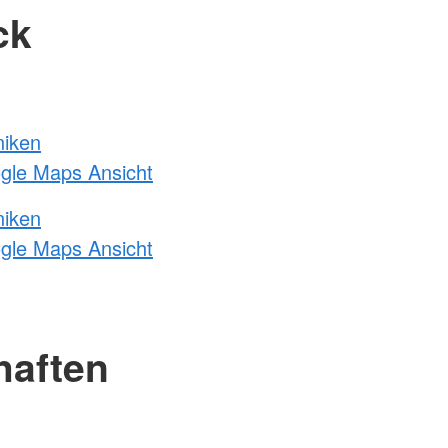
ck
niken
ogle Maps Ansicht
niken
ogle Maps Ansicht
haften