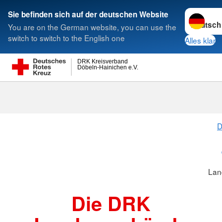
Sprache w
Sie befinden sich auf der deutschen Website
You are on the German website, you can use the
Suche
switch to switch to the English one
Alles klar
DRK Kreisverband
Döbeln-Hainichen e.V.
Landesverbä
D
Lan
Die DRK