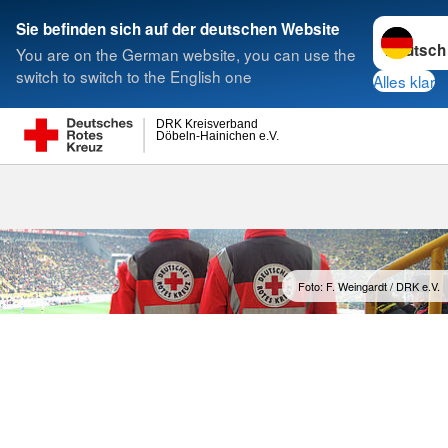
Sprache w
Sie befinden sich auf der deutschen Website
You are on the German website, you can use the
Suche
switch to switch to the English one
Alles klar
DRK Kreisverband
Döbeln-Hainichen e.V.
Anfängersch
Foto: F. Weingardt / DRK e.V.