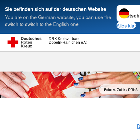
Sprache w
Sie befinden sich auf der deutschen Website
You are on the German website, you can use the
Suche
switch to switch to the English one
Alles klar
DRK Kreisverband
Döbeln-Hainichen e.V.
Stellenbörse
Foto: A. Zelck / DRKS
D