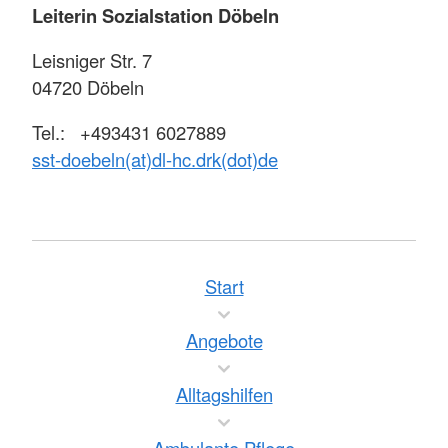
Leiterin Sozialstation Döbeln
Leisniger Str. 7
04720 Döbeln
Tel.: +493431 6027889
sst-doebeln(at)dl-hc.drk(dot)de
Start
Angebote
Alltagshilfen