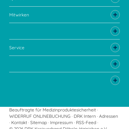
Mitwirken
Service
Beauftragte für Medizinproduktesicherheit
WIDERRUF ONLINEBUCHUNG
DRK Intern
Adressen
Kontakt
Sitemap
Impressum
RSS-Feed
© 2026 DRK Kreisverband Döbeln-Hainichen e.V.