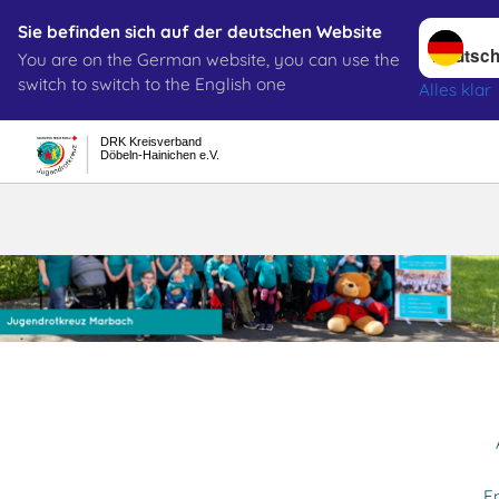
Sprache w
Sie befinden sich auf der deutschen Website
You are on the German website, you can use the
Suche
switch to switch to the English one
Alles klar
DRK Kreisverband
Döbeln-Hainichen e.V.
E