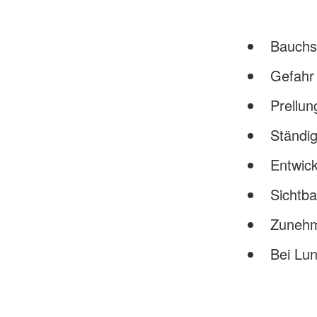
Bauchs
Gefahr
Prellu
Ständig
Entwic
Sichtb
Zunehm
Bei Lun