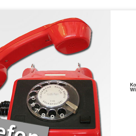
Ko
Wi