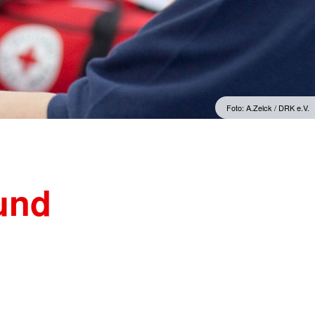
Foto: A.Zelck / DRK e.V.
und