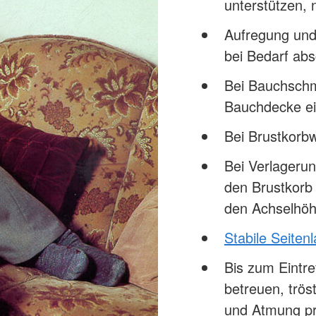
unterstützen,
Aufregung und
bei Bedarf abs
Bei Bauchschm
Bauchdecke ei
Bei Brustkor
Bei Verlageru
den Brustkorb
den Achselhöh
Stabile Seiten
Bis zum Eintre
betreuen, trö
und Atmung pr