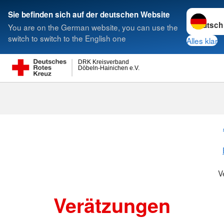
Sprache w
Sie befinden sich auf der deutschen Website
You are on the German website, you can use the
Suche
switch to switch to the English one
Alles klar
DRK Kreisverband
Döbeln-Hainichen e.V.
V
Verätzungen